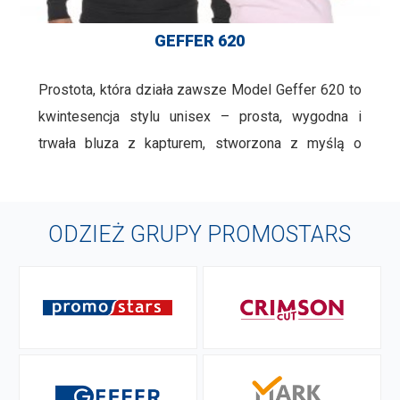
GEFFER 620
Prostota, która działa zawsze Model Geffer 620 to
kwintesencja stylu unisex – prosta, wygodna i
trwała bluza z kapturem, stworzona z myślą o
uniwersalnym zastosowaniu. Wykonana z miękkiej
dzianiny (80% bawełna, 20% poliester) o
gramaturze 250 g/m², doskonale sprawdza się
ODZIEŻ GRUPY PROMOSTARS
zarówno jako odzież codzienna, jak …