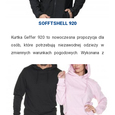
SOFFTSHELL 920
Kurtka Geffer 920 to nowoczesna propozycja dla
osób, które potrzebują niezawodnej odzieży w
zmiennych warunkach pogodowych. Wykonana z
materiału typu softshell połączonego z
mikropolarem, zapewnia dobrą ochronę przed
wiatrem i chłodem, a jednocześnie pozostaje
komfortowa w codziennym użytkowaniu. Wydłużony
tył oraz wewnętrzny system ściągaczy u …