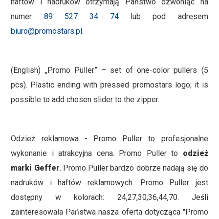
haftów i nadruków otrzymają Państwo dzwoniąc na
numer
89 527 34 74
lub pod adresem
biuro@promostars.pl
.
(English) „Promo Puller” – set of one-color pullers (5
pcs). Plastic ending with pressed promostars logo; it is
possible to add chosen slider to the zipper.
Odzież reklamowa - Promo Puller to profesjonalne
wykonanie i atrakcyjna cena. Promo Puller to
odzież
marki Geffer
. Promo Puller bardzo dobrze nadają się do
nadruków i haftów reklamowych. Promo Puller jest
dostępny w kolorach: 24,27,30,36,44,70. Jeśli
zainteresowała Państwa nasza oferta dotycząca "Promo