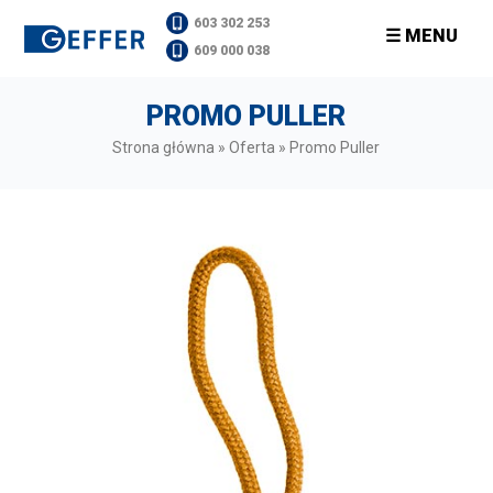
603 302 253
☰ MENU
609 000 038
PROMO PULLER
Strona główna
»
Oferta
»
Promo Puller