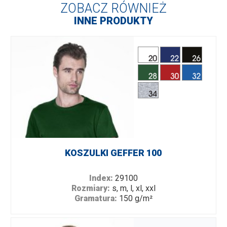
ZOBACZ RÓWNIEŻ
INNE PRODUKTY
KOSZULKI GEFFER 100
Index:
29100
Rozmiary:
s, m, l, xl, xxl
Gramatura:
150 g/m²
Skład:
100% bawełny ring-spun; kolor 34: 90%
bawełny półczesanej, 10% wiskozy