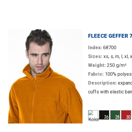
FLEECE GEFFER 
Index:
68700
Sizes:
xs, s, m, l, xl, 
Weight:
250 g/m²
Fabric:
100% polyes
Description:
expand
cuffs with elastic ba
MORE
pockets; vertical mod
back; anti-pilling finis