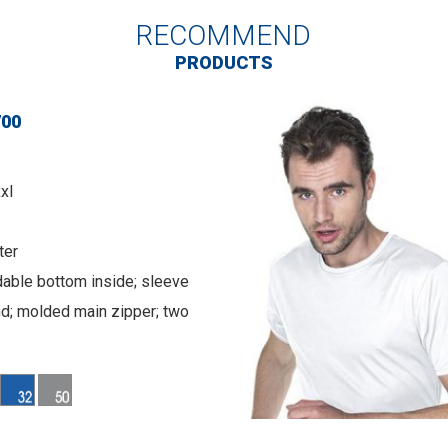
RECOMMEND
PRODUCTS
700
xxl
ter
able bottom inside; sleeve
nd; molded main zipper; two
eling cuts on the front and
hing.