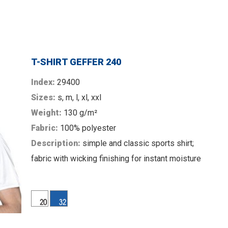
T-SHIRT GEFFER 240
Index:
29400
Sizes:
s, m, l, xl, xxl
Weight:
130 g/m²
Fabric:
100% polyester
Description:
simple and classic sports shirt;
fabric with wicking finishing for instant moisture
MORE
distribution and quick drying;double stitching;
interlock fabric; neck and shoulders reinforced
with tape; neckline finished with shell fabric.