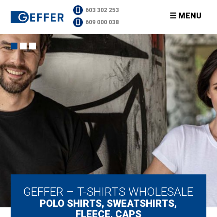
603 302 253
☰ MENU
609 000 038
GEFFER – T-SHIRTS WHOLESALE
POLO SHIRTS, SWEATSHIRTS,
FLEECE, CAPS