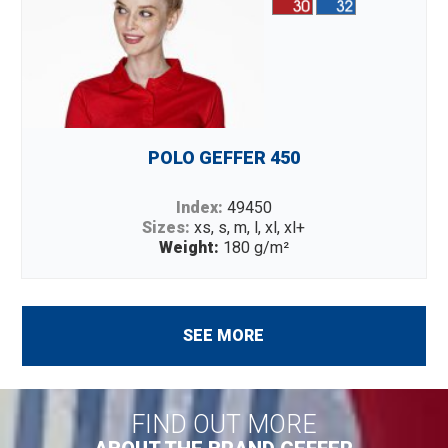
POLO GEFFER 450
Index:
49450
Sizes:
xs, s, m, l, xl, xl+
Weight:
180 g/m²
Fabric:
100% cotton
Description:
single jersey polo shirt; flat collar rib
1×1; two buttons; double stitching
SEE MORE
FIND OUT MORE