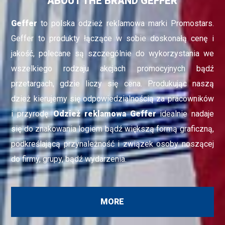
ABOUT THE BRAND GEFFER
Geffer
to polska odzież reklamowa marki Promostars.
Geffer to produkty łączące w sobie doskonałą cenę i
jakość, polecane są szczególnie do wykorzystania we
wszelkiego rodzaju akcjach promocyjnych bądź
przetargach, gdzie liczy się cena. Produkując naszą
dzież kierujemy się odpowiedzialnością za pracowników
i przyrodę.
Odzież reklamowa Geffer
idealnie nadaje
się do znakowania logiem bądź większą formą graficzną,
podkreślającą przynależność i związek osoby noszącej
do firmy, grupy, bądź wydarzenia.
MORE