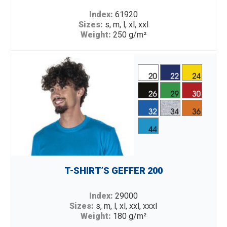
Index:
61920
Sizes:
s, m, l, xl, xxl
Weight:
250 g/m²
Fabric:
80% cotton, 20% polyester
Description:
simple and classic hooded
sweatshirt; elastic rib; inside brushed fabric;
kangaroo pocket; hood lining;gray string in hood
regulation (white string in colour 34); double
stitching.
T-SHIRT’S GEFFER 200
Index:
29000
Sizes:
s, m, l, xl, xxl, xxxl
Weight:
180 g/m²
Fabric:
100% cotton, colour 34: 90% cotton | 10%