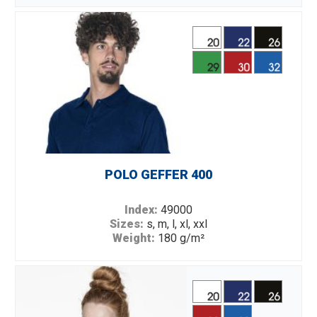
viscose
Description:
single jersey; cotton rib; seamless
sides; double stitching; tear off label.
POLO GEFFER 400
Index:
49000
Sizes:
s, m, l, xl, xxl
Weight:
180 g/m²
Fabric:
100% coton
Description:
single jersey polo shirt; flat collar rib
1×1; two buttons; double stitching.