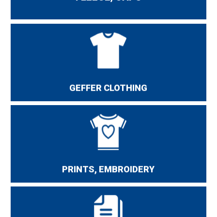
Geffer promotional clothing is good quality at a
reasonable price. It is perfect clothing for
employees, for all kinds of promotional
campaigns, it is a perfect gift for your
GEFFER CLOTHING
customers.
We make embroidery on the advertising
clothing, screen printing, thermo transfer screen
and digital as well as DTG digital direct printing.
PRINTS, EMBROIDERY
Catalog of Geffer, Promostars, Marke the Helper